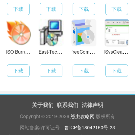
下载
下载
下载
下载
I
SO Burner 7.85 英文版
E
ast-Tec Backup 2.3.0
f
reeCommander 2008.06b
i
SysCleaner Pro 1.0.8build22
下载
下载
下载
下载
关于我们
联系我们
法律声明
Copyright © 2019-2026
怒虫攻略网
版权所有
网站备案/许可证号：
鲁ICP备18042150号-23