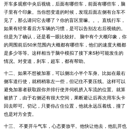
开车多观察中央后视镜，后面有哪些车，前面有哪些车，脑
子里有个印象。当你想变道的时候，发现后面左侧有台车不
见了，那么请问它去哪了？你的盲区里嘛。。。直线行车，
如果有经常看后方车辆的习惯，是可以告别左右后视镜的。
但是为了确认，还是看一眼比较好。 脑中有个大概印象，你
的周围前后50米范围内大概都有哪些车，他们的速度大概都
是多少等等。这样相当于脑中模拟了接下来5秒可能发生的
情况。对变道，刹车，超车，都有帮助。
十二、如果不想被加塞，可以侧出小半个车身。比如在最右
侧车道行使，就稍稍靠左一些，但记住不要压线。这样可以
避免加塞者获取跟你并排行使并伺机挤入车流的位置。就算
被挤了，由于右侧还有很大空间，果断避让后再次用车头卡
回去即可。切记，只要你占住位置，他就永远压着线，撞了
也是对方全责。
十三、 不要开斗气车，心态要放平。他快让他去，他乱开也