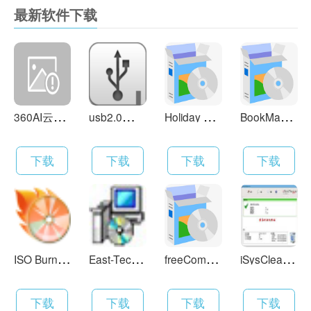
最新软件下载
3
60AI云盘 4.0.2.1400
u
sb2.0驱动 6.22
H
oliday Lights 5.4
B
ookManager 1.5.0
下载
下载
下载
下载
I
SO Burner 7.85 英文版
E
ast-Tec Backup 2.3.0
f
reeCommander 2008.06b
i
SysCleaner Pro 1.0.8build22
下载
下载
下载
下载