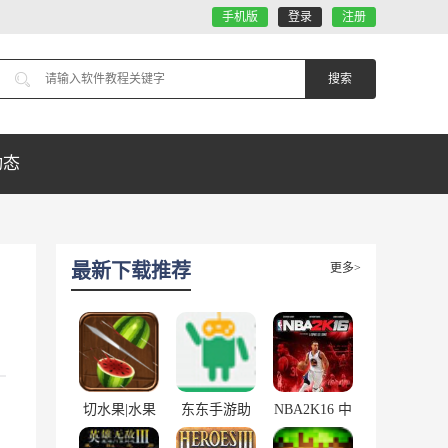
手机版
登录
注册
动态
最新下载推荐
更多>
切水果|水果
东东手游助
NBA2K16 中
忍者电脑版
手 3.9.0
文版