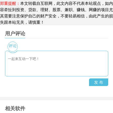
郑重提醒：
本文转载自互联网，此文内容不代表本站观点，如内
容牵扯到投资、贷款、理财、股票、兼职、赚钱、网赚的项目尤
其需要注意保护自己的财产安全，不要轻易相信，由此产生的损
失跟本站无关，请慎重！
用户评论
是苹果公司最热门音乐软件的最新版本,
具
iTunes
iTunes
有了一个极吸引人的新功能:令人难以置信的
音乐商
iTunes
评论
店,成千上万首歌曲让您预听并且拥有, 只要您点击一下就
行了.无论走到哪里,都带着音乐,带着您的全心iPod.它可以
支持新的AAC音频格式(具有更好的音质,而文件大小却更
小了),同时也可以让您同本地以太网络或 AirPort 无线网络
上的苹果电脑共享您的音乐.如果您的苹果电脑配备
发 布
SuperDrive 光驱,您还可以将您的整个音乐库刻录成DVD
光盘以便保存.ZOL提供
iTunes官方下载
相关软件