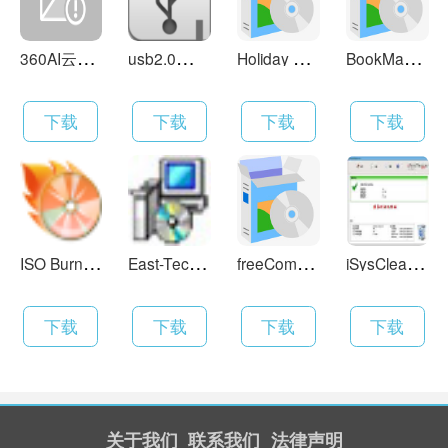
7、iTunes官方下载版同时适用于简、繁、英文操作系统界
面语言
3
60AI云盘 4.0.2.1400
u
sb2.0驱动 6.22
H
oliday Lights 5.4
B
ookManager 1.5.0
官方下载更新日志
iTunes
下载
下载
下载
下载
iTunes v12.10.5.12
- 修复了专辑可能不按顺序播放的问题；
- 修复了收听Beats 1时歌词无法显示的问题；
I
SO Burner 7.85 英文版
E
ast-Tec Backup 2.3.0
f
reeCommander 2008.06b
i
SysCleaner Pro 1.0.8build22
下载
下载
下载
下载
关于我们
联系我们
法律声明