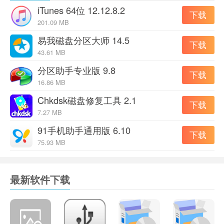
iTunes 64位 12.12.8.2
下载
201.09 MB
易我磁盘分区大师 14.5
下载
43.61 MB
分区助手专业版 9.8
下载
16.86 MB
Chkdsk磁盘修复工具 2.1
下载
功能介绍：
7.27 MB
1、全新界面，改进后的设计和新功能使iTunes更易于使用
91手机助手通用版 6.10
下载
2、便捷的搜索栏，iTunes可以快速准确搜索内容
75.93 MB
3、分级保护限制儿童使用itunes64位官方版
4、播放列表文件夹将你所有的播放列表整理到文件夹中
最新软件下载
5、智能随机播放，在iTunes上轻松聆听你想听的歌曲
6、与Outlook同步将Outlook和 Outlook Express通讯录同
步到 iPod