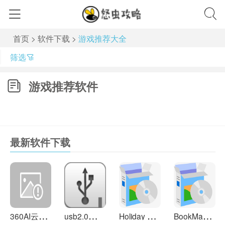
首页
>
软件下载
>
游戏推荐大全
筛选
游戏推荐软件
最新软件下载
3
60AI云盘 4.0.2.1400
u
sb2.0驱动 6.22
H
oliday Lights 5.4
B
ookManager 1.5.0