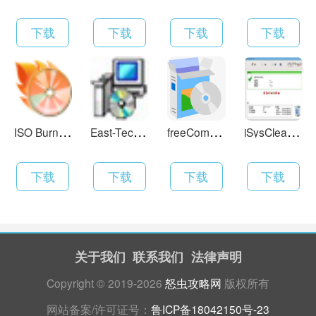
下载
下载
下载
下载
I
SO Burner 7.85 英文版
E
ast-Tec Backup 2.3.0
f
reeCommander 2008.06b
i
SysCleaner Pro 1.0.8build22
下载
下载
下载
下载
关于我们
联系我们
法律声明
Copyright © 2019-2026
怒虫攻略网
版权所有
网站备案/许可证号：
鲁ICP备18042150号-23